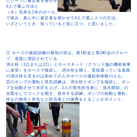
たシーツに被災者を寝かせ
6人で運ぶ方法と
（Ｂ）毛布を2本のポール
で挟み、真ん中に被災者を寝かせて4人で運ぶ２つの方法。
いざというとき、知っていると役に立つ、と思いました。
① ホースの接続訓練の最初の班は、第1町会と第2町会のグルー
プ。道路に埋設されている
消火栓（1口または2口）とホースキッド（グランド脇の機材倉庫
に保管）をホースで接続し、消火栓を開く。普段通っている道路
の消火栓を見るのは初めての人やホースの連結初体験の人も。
②のポンプの運転と筒先訓練は、消火栓とポンプを接続し、ポン
プを始動させて水圧を上げ、2人の筒先担当者に「放水開始」の
合図をしてコックを開き、放水する訓練。ポンプの始動と運転、
停止の操作と筒先など担当者との連携をとることがポイント。