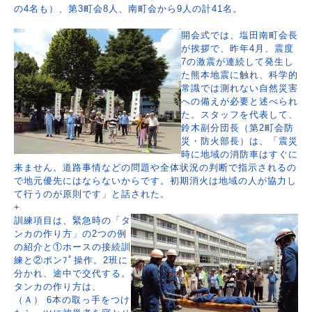
の4名も）、第3町会8人、南町会から9人の計41名。
開会式では、塩田南町会長
が挨拶で、昨年4月、震度
7の激震が連続して発生し
た熊本地震に触れ、科学的
常識では測れない自然災害
への備えが必要と述べられ
た。スタッフを代表して、
鈴木副分団長（第2町会防
災・防火部長）は、「震災
時に地域の消防車はすぐに
来ません。道路事情などの問題や全体状況の判断で指示されるの
で地元優先にはならないからです。初期消火は地域の人が協力し
て行うのが原則です」と話された。
+
訓練項目は、緊急時の「タ
ンカの作り方」の2つの例
の紹介と①ホースの接続訓
練と②ポンﾌﾟ操作。2班に
分かれ、途中で交代する。
タンカの作り方は、
（Ａ） 6本の取っ手をつけ