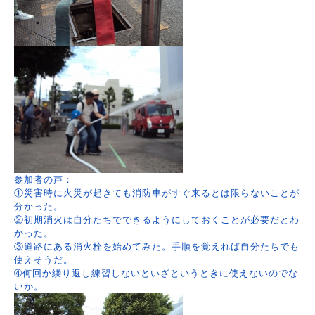
参加者の声：
①災害時に火災が起きても消防車がすぐ来るとは限らないことが
分かった。
②初期消火は自分たちでできるようにしておくことが必要だとわ
かった。
③道路にある消火栓を始めてみた。手順を覚えれば自分たちでも
使えそうだ。
➃何回か繰り返し練習しないといざというときに使えないのでな
いか。